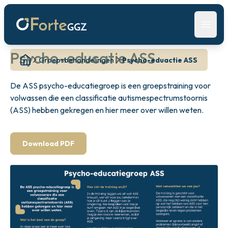
Open 
Psycho-educatie ASS
Groepsbehandelingen
Psycho-eduactie ASS
De ASS psycho-educatiegroep is een groepstraining voor
volwassen die een classificatie autismespectrumstoornis
(ASS) hebben gekregen en hier meer over willen weten.
Download PDF